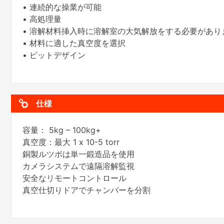
• 連続的な操業が可能
• 高処理量
• 溶解材料挿入時に溶解室の大気解放をする必要があり
• 材料に適した真空度を選択
• ピットデザイン
仕様
容量： 5kg – 100kg+
真空度：最大 1 x 10-5 torr
銅製ルツボは単一鍛造品を使用
カメラシステムで遠隔溶解監視
安全なリモートコントロール
真空仕切りドアでチャンバーを分割