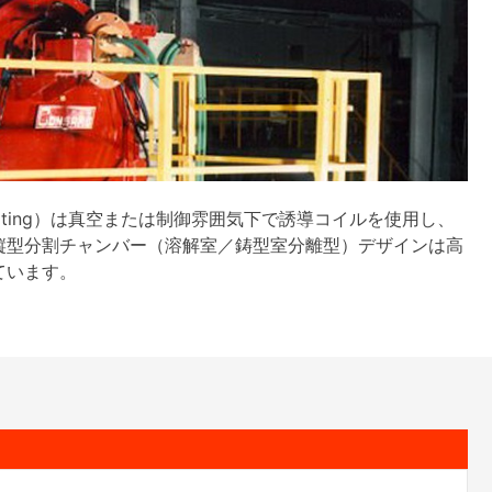
l Melting）は真空または制御雰囲気下で誘導コイルを使用し、
縦型分割チャンバー（溶解室／鋳型室分離型）デザインは高
ています。