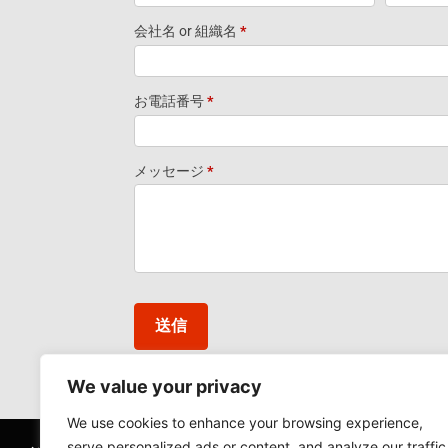
Information
会社名 or 組織名
*
Footer
お電話番号
*
Widget-JP
メッセージ
*
送信
We value your privacy
We use cookies to enhance your browsing experience,
serve personalized ads or content, and analyze our traffic