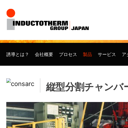
コ
ン
テ
ン
ツ
誘導とは？
会社概要
プロセス
製品
サービス
ア
へ
ス
キ
縦型分割チャンバ
ッ
プ