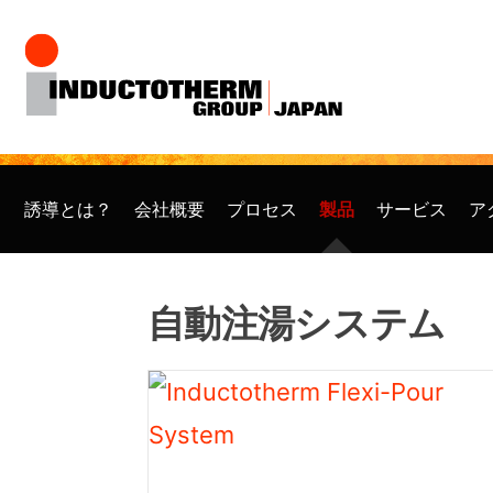
コ
ン
テ
ン
ツ
誘導とは？
会社概要
プロセス
製品
サービス
ア
へ
ス
自動注湯システム
キ
ッ
プ