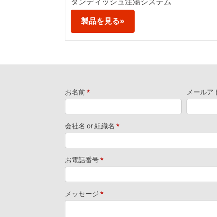
タンディッシュ注湯システム
製品を見る»
お名前
*
メールア
Request
Information
会社名 or 組織名
*
Footer
お電話番号
*
Widget-JP
メッセージ
*