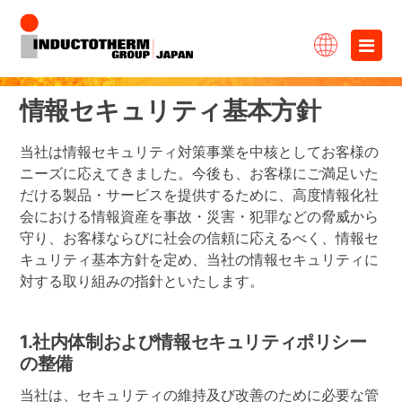
コ
×
ン
テ
情報セキュリティ基本方針
ン
当社は情報セキュリティ対策事業を中核としてお客様の
ツ
ニーズに応えてきました。今後も、お客様にご満足いた
へ
だける製品・サービスを提供するために、高度情報化社
会における情報資産を事故・災害・犯罪などの脅威から
ス
守り、お客様ならびに社会の信頼に応えるべく、情報セ
キ
キュリティ基本方針を定め、当社の情報セキュリティに
対する取り組みの指針といたします。
ッ
プ
1.社内体制および情報セキュリティポリシー
の整備
当社は、セキュリティの維持及び改善のために必要な管