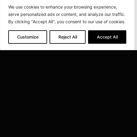
We use cookies to enhance your browsing experience,
インダクトサームグループジャパン株式会社
serve personalized ads or content, and analyze our traffic.
By clicking "Accept All", you consent to our use of cookies.
神戸市西区南別府１丁目3-10
Phone: 078-974-2552
Fax: 078-974-6535
Customize
Reject All
Accept All
INDUCTOTHERM GROUP
インダクトサームグループ世界40社のグループ会社につ
いてはこちらから Inductotherm Group .
VISIT INDUCTOTHERM GROUP »
インダクトサームグループジャパン株式会社 はインダクトサームグループ
の一 員です